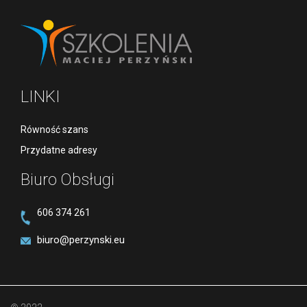
LINKI
Równość szans
Przydatne adresy
Biuro Obsługi
606 374 261
biuro@perzynski.eu