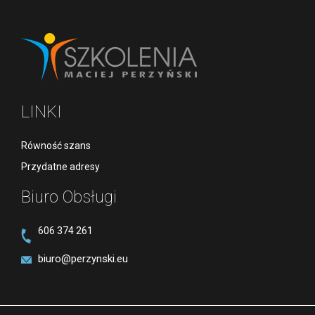
LINKI
Równość szans
Przydatne adresy
Biuro Obsługi
606 374 261
biuro@perzynski.eu